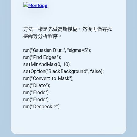
方法一樣是先做高斯模糊，然後再做尋找
邊緣等分析程序。
run("Gaussian Blur...", "sigma=5");
run("Find Edges");
setMinAndMax(0, 10);
setOption("BlackBackground", false);
run("Convert to Mask");
run("Dilate");
run("Erode");
run("Erode");
run("Despeckle");