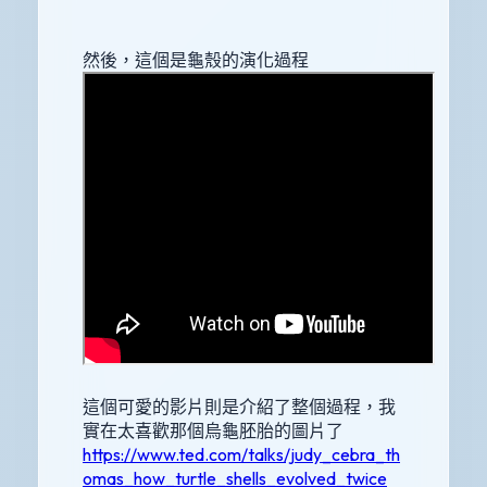
然後，這個是龜殼的演化過程
這個可愛的影片則是介紹了整個過程，我
實在太喜歡那個烏龜胚胎的圖片了
https://www.ted.com/talks/judy_cebra_th
omas_how_turtle_shells_evolved_twice