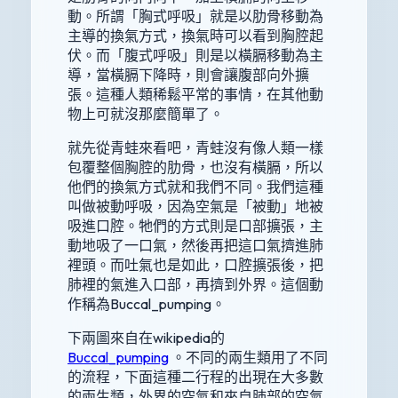
動。所謂「胸式呼吸」就是以肋骨移動為
主導的換氣方式，換氣時可以看到胸腔起
伏。而「腹式呼吸」則是以橫膈移動為主
導，當橫膈下降時，則會讓腹部向外擴
張。這種人類稀鬆平常的事情，在其他動
物上可就沒那麼簡單了。
就先從青蛙來看吧，青蛙沒有像人類一樣
包覆整個胸腔的肋骨，也沒有橫膈，所以
他們的換氣方式就和我們不同。我們這種
叫做被動呼吸，因為空氣是「被動」地被
吸進口腔。牠們的方式則是口部擴張，主
動地吸了一口氣，然後再把這口氣擠進肺
裡頭。而吐氣也是如此，口腔擴張後，把
肺裡的氣進入口部，再擠到外界。這個動
作稱為Buccal_pumping。
下兩圖來自在wikipedia的
Buccal_pumping
。不同的兩生類用了不同
的流程，下面這種二行程的出現在大多數
的兩生類，外界的空氣和來自肺部的空氣