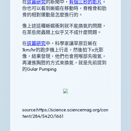
在
這篇研究
的新聞中，
有個三秒的影片
。
你也可以看到蜥蜴在移動時，脊椎骨和肋
骨的相對運動是怎麼進行的。
像上述這種蜥蜴衝刺就不能換氣的問題，
在某些爬蟲類上似乎又不成什麼問題。
在
這篇研究
中，科學家讓草原巨蜥在
1km/hr的跑步機上行走，然後拍下x光影
像，結果發現，他們也會用喉部先吸氣，
再灌進胸腔的方式來換氣，就是先前提到
的Gular Pumping
source:https://science.sciencemag.org/con
tent/284/5420/1661